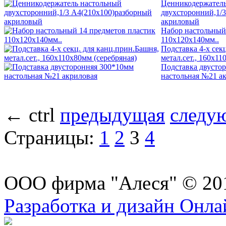
Ценникодержатель
двухсторонний,1/
акриловый
Набор настольный
110х120х140мм..
Подставка 4-х сек
метал.сет., 160х11
Подставка двусто
настольная №21 а
←
ctrl
предыдущая
следу
Страницы:
1
2
3
4
ООО фирма "Алеся" © 20
Разработка и дизайн Онл