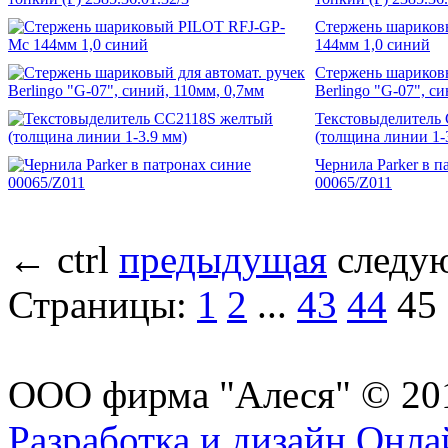
Стержень шариков
144мм 1,0 синий
Стержень шариковы
Berlingo "G-07", с
Текстовыделитель
(толщина линии 1-
Чернила Parker в п
00065/Z011
←
ctrl
предыдущая
следу
Страницы:
1
2
...
43
44
45
ООО фирма "Алеся" © 20
Разработка и дизайн Онл