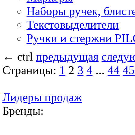
Наборы ручек, блист
Текстовыделители
Ручки и стержни PI
←
ctrl
предыдущая
следу
Страницы:
1
2
3
4
...
44
45
Лидеры продаж
Бренды: