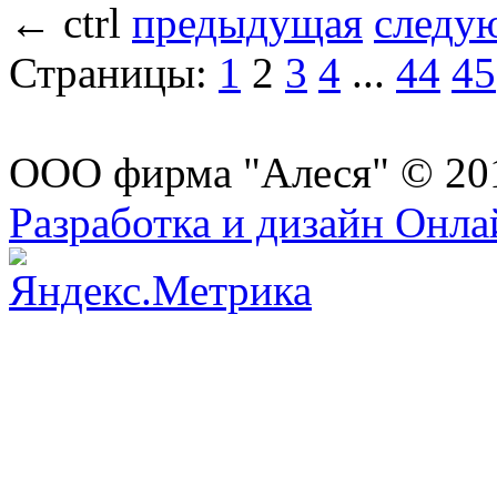
←
ctrl
предыдущая
следу
Страницы:
1
2
3
4
...
44
45
ООО фирма "Алеся" © 20
Разработка и дизайн Онл