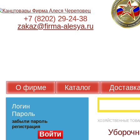
+7 (8202) 29-24-38
zakaz@firma-alesya.ru
О фирме
Каталог
Достав
Логин
Пароль
забыли пароль
ХОЗЯЙСТВЕННЫЕ Т
регистрация
Убороч