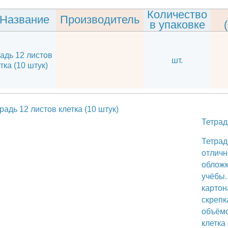
Количество
Название
Производитель
в упаковке
етрадь 12 листов
шт.
клетка (10 штук)
Те
Те
о
об
у
ка
ск