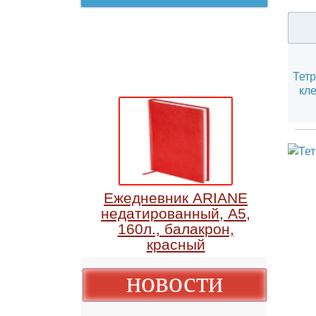
Т
Ежедневник ARIANE
недатированный, А5,
160л., балакрон,
красный
новости