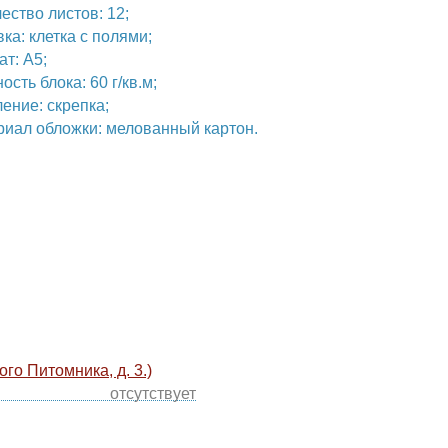
ъёмом 12 листов плотностью 60-65 г/м?. Линовка –
етка с полями.
Количество листов: 12;
Линовка: клетка с полями;
Формат: А5;
Плотность блока: 60 г/кв.м;
Крепление: скрепка;
Материал обложки: мелованный картон.
одского Питомника, д. 3.)
отсутствует