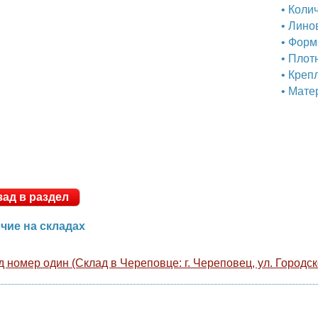
об
кл
• 
• 
• 
• 
• 
• 
Назад в раздел
личие на складах
лад номер один (Склад в Череповце: г. Череповец, ул. Гор