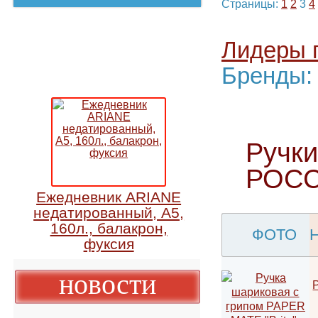
←
ctrl
предыду
Страницы:
1
2
Лидеры
Бренды
Ручк
РОС
Ежедневник ARIANE
недатированный, А5,
160л., балакрон,
ФОТО
фуксия
новости