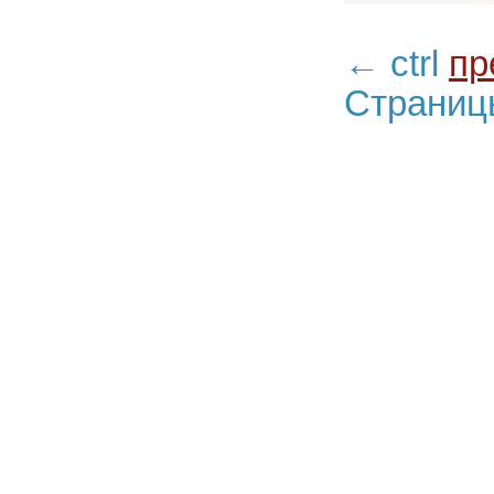
←
ctrl
п
Страни