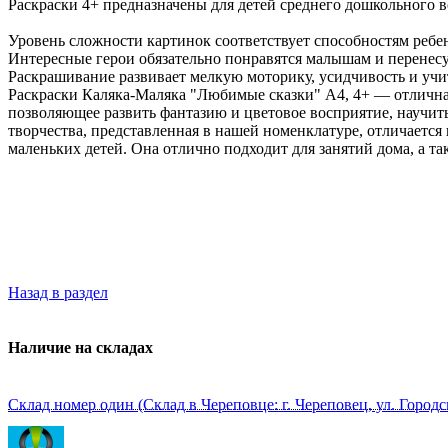
Раскраски 4+ предназначены для детей среднего дошкольного в
Уровень сложности картинок соответствует способностям ребенк
Интересные герои обязательно понравятся малышам и перенесу
Раскрашивание развивает мелкую моторику, усидчивость и учит
Раскраски Каляка-Маляка "Любимые сказки" А4, 4+ — отличная 
позволяющее развить фантазию и цветовое восприятие, научи
творчества, представленная в нашей номенклатуре, отличается
маленьких детей. Она отлично подходит для занятий дома, а т
Назад в раздел
Наличие на складах
Склад номер один (Склад в Череповце: г. Череповец, ул. Городс