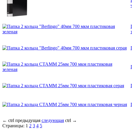
←
ctrl
предыдущая
следующая
ctrl
→
Страницы:
1
2
3
4
5