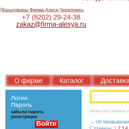
+7 (8202) 29-24-38
zakaz@firma-alesya.ru
О фирме
Каталог
Достав
Логин
Пароль
забыли пароль
ПАПКИ ПЛАСТИКОВЫ
регистрация
←
ctrl
предыду