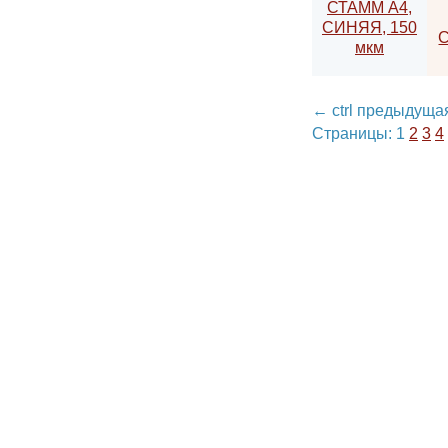
←
ctrl
предыду
Страницы:
1
2