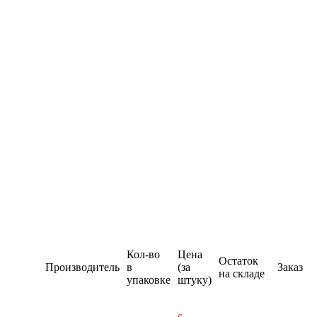
Кол-во
Цена
Остаток
Производитель
в
(за
Заказ
на складе
упаковке
штуку)