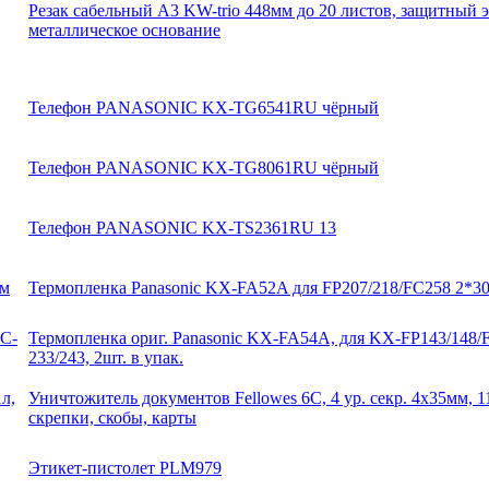
Резак сабельный А3 KW-trio 448мм до 20 листов, защитный э
металлическое основание
Телефон PANASONIC KX-TG6541RU чёрный
Телефон PANASONIC KX-TG8061RU чёрный
Телефон PANASONIC KX-TS2361RU 13
Термопленка Panasonic KX-FA52A для FP207/218/FC258 2*3
Термопленка ориг. Panasonic KX-FA54A, для KX-FР143/148/
233/243, 2шт. в упак.
Уничтожитель документов Fellowes 6C, 4 ур. секр. 4х35мм, 1
скрепки, скобы, карты
Этикет-пистолет PLM979