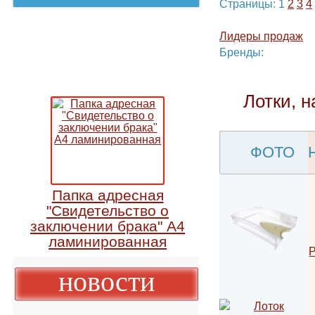
←
ctrl
предыду
Страницы:
1
2
Лидеры прода
Бренды:
Лотки,
ФОТО
Папка адресная
"Свидетельство о
заключении брака" А4
ламинированная
новости