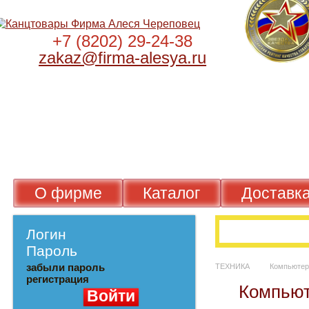
+7 (8202) 29-24-38
zakaz@firma-alesya.ru
О фирме
Каталог
Достав
Логин
Пароль
забыли пароль
ТЕХНИКА
Компью
регистрация
Компь