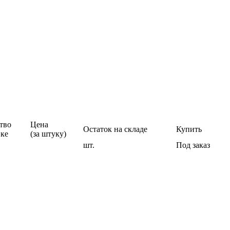
тво
Цена
Остаток на складе
Купить
вке
(за штуку)
шт.
Под заказ