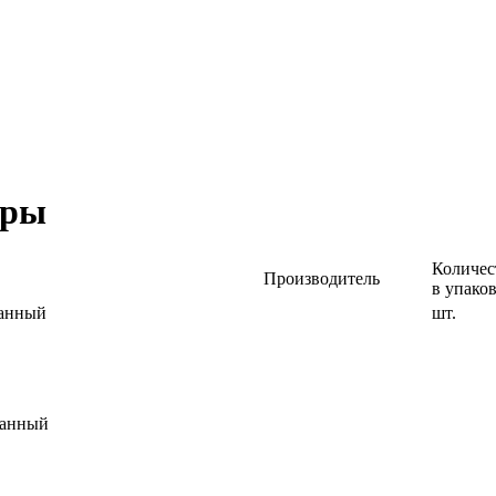
оры
Количес
Производитель
в упако
ванный
шт.
ванный