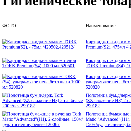
Гигиенические тов
ФОТО
Наименование
Картридж с жидким 
Premium(S2), 475мл /4
Картридж с жидким 
TORK Premium(S4), 10
Картридж с жидким 
ультра-мякое пена без
520820
Полотенца бум.д/держ
(ZZ-сложение Н3) 2-сл
290182
Полотенца бумажные в
Matic "Advanced"(H1),
150м/рул, тиснение, б