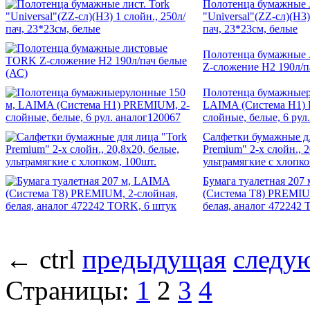
Полотенца бумажные л
"Universal"(ZZ-сл)(H3)
пач, 23*23см, белые
Полотенца бумажные
Z-сложение Н2 190л/п
Полотенца бумажныер
LAIMA (Система H1)
слойные, белые, 6 рул
Салфетки бумажные дл
Premium" 2-х слойн., 2
ультрамягкие с хлопко
Бумага туалетная 207
(Система T8) PREMIU
белая, аналог 472242
←
ctrl
предыдущая
следу
Страницы:
1
2
3
4