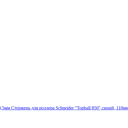
Стержень для роллера Schneider "Topball 850" синий, 110мм