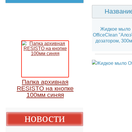
Назван
Жидкое мы
OfficeClean "Ал
дозатором, 3
Папка архивная
RESISTO на кнопке
100мм синяя
новости