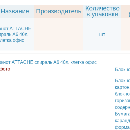
Количество
Название
Производитель
в упаковке
локнот АТТАСНЕ
спираль А6 40л.
шт.
клетка офис
е фото
Б
Бл
ка
б
г
со
Б