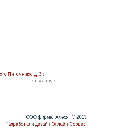
арандашами и ручками любого типа. Блокнот имеет
ормат А6. Производитель Attache.
одского Питомника, д. 3.)
отсутствует