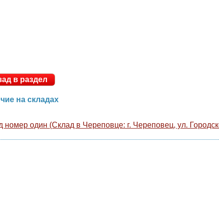
к
ф
Назад в раздел
личие на складах
лад номер один (Склад в Череповце: г. Череповец, ул. Гор