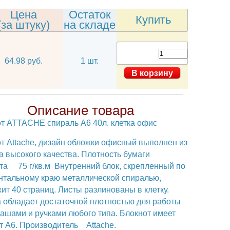
Цена
Остаток
Купить
(за штуку)
на складе
64.98 руб.
1 шт.
Описание товара
локнот АТТАСНЕ спираль А6 40л. клетка офис
окнот Attache, дизайн обложки офисный выполнен из
ртона высокого качества. Плотность бумаги
локнота 75 г/кв.м Внутренний блок, скрепленный по
оризонтальному краю металлической спиралью,
держит 40 страниц. Листы разлинованы в клетку.
умага обладает достаточной плотностью для работы