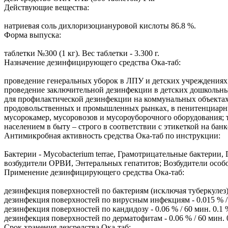
Действующие вещества:
натриевая соль дихлоризоциануровой кислоты 86.8 %.
Форма выпуска:
таблетки №300 (1 кг). Вес таблетки - 3.300 г.
Назначение дезинфицирующего средства Ока-таб:
проведение генеральных уборок в ЛПУ и детских учреждениях
проведение заключительной дезинфекции в детских дошкольн
для профилактической дезинфекции на коммунальных объектах,
продовольственных и промышленных рынках, в пенитенциарных
мусорокамер, мусоровозов и мусороуборочного оборудования; 
населением в быту – строго в соответствии с этикеткой на банк
Антимикробная активность средства Ока-таб по инструкции:
Бактерии - Mycobacterium terrae, Грамотрицательные бактери
возбудители ОРВИ, Энтеральных гепатитов; Возбудители особо
Применение дезинфицирующего средства Ока-таб:
дезинфекция поверхностей по бактериям (исключая туберкулез) -
дезинфекция поверхностей по вирусным инфекциям - 0.015 % / 6
дезинфекция поверхностей по кандидозу - 0.06 % / 60 мин. 0.1 
дезинфекция поверхностей по дерматофитам - 0.06 % / 60 мин. 0
Срок хранения дезсредства Ока-таб: