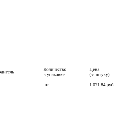
Количество
Цена
одитель
в упаковке
(за штуку)
шт.
1 071.84 руб.