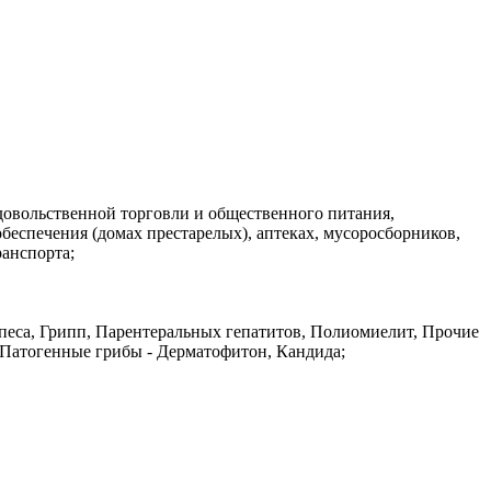
довольственной торговли и общественного питания,
еспечения (домах престарелых), аптеках, мусоросборников,
ранспорта;
рпеса, Грипп, Парентеральных гепатитов, Полиомиелит, Прочие
 Патогенные грибы - Дерматофитон, Кандида;