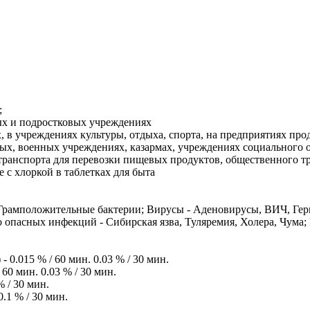
;
ых и подростковых учреждениях
 в учреждениях культуры, отдыха, спорта, на предприятиях про
, военных учреждениях, казармах, учреждениях социального об
транспорта для перевозки пищевых продуктов, общественного т
е с хлоркой в таблетках для быта
и, Грамположительные бактерии; Вирусы - Аденовирусы, ВИЧ, Ге
 опасных инфекций - Сибирская язва, Туляремия, Холера, Чума;
 0.015 % / 60 мин. 0.03 % / 30 мин.
0 мин. 0.03 % / 30 мин.
% / 30 мин.
.1 % / 30 мин.